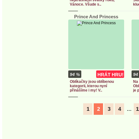
nejkrásnější svátky roku,
Slu
Vánoce. Všude s..
klu
Prince And Princess
94 %
HRÁT HRU!
94
Oblíkačky jsou oblíbenou
Na 
kategorii, kterou nyní
Obl
přinášíme i my! V..
je p
1
2
3
4
...
1