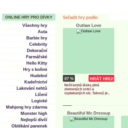
ONLINE HRY PRO DÍVKY
Seřadit hry podle:
Všechny hry
Outlaw Love
Auta
Barbie hry
Celebrity
Dekorační
Farmářské
Hello Kitty
Hry s koňmi
Hudební
97 %
HRÁT HRU!
Kadeřnictví
Nešťastná láska plná
Lakování nehtů
zlomených srdcí a
vyplakaných slz. Takový je..
Líčení
Logické
Mahjong hry zdarma
Beautiful Mc Dressup
Monster high
Nejlepší dívčí
Oblékání panenek