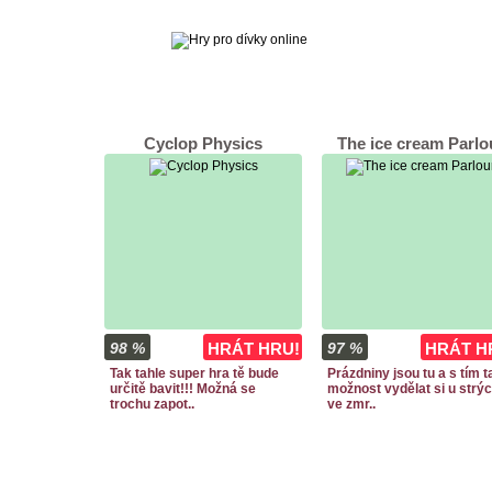
Cyclop Physics
The ice cream Parlo
98 %
HRÁT HRU!
97 %
HRÁT H
Tak tahle super hra tě bude
Prázdniny jsou tu a s tím 
určitě bavit!!! Možná se
možnost vydělat si u strý
trochu zapot..
ve zmr..