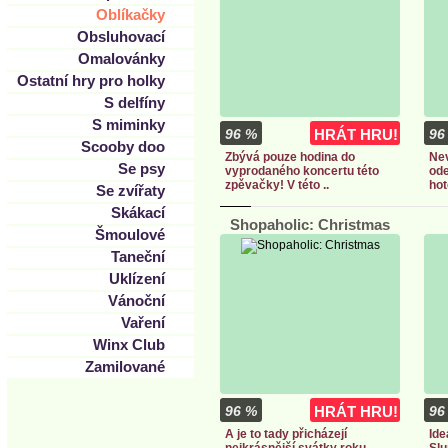
Oblíkačky
Obsluhovací
Omalovánky
Ostatní hry pro holky
S delfíny
S miminky
96 %
HRÁT HRU!
96
Scooby doo
Zbývá pouze hodina do
Nev
Se psy
vyprodaného koncertu této
ode
zpěvačky! V této ..
hot
Se zvířaty
Skákací
Shopaholic: Christmas
Šmoulové
Taneční
Uklízení
Vánoční
Vaření
Winx Club
Zamilované
96 %
HRÁT HRU!
96
A je to tady přicházejí
Ide