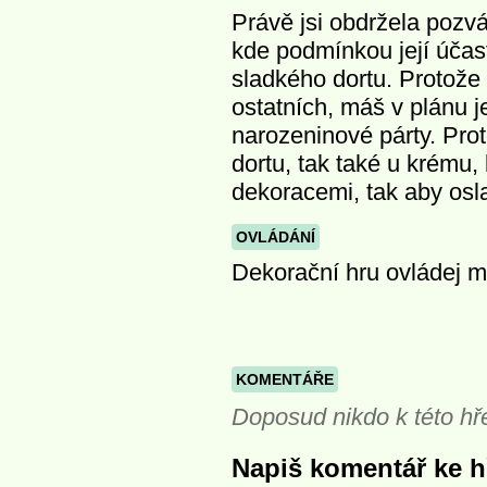
Právě jsi obdržela pozv
kde podmínkou její účast
sladkého dortu. Protože s
ostatních, máš v plánu j
narozeninové párty. Pro
dortu, tak také u krému,
dekoracemi, tak aby oslav
OVLÁDÁNÍ
Dekorační hru ovládej m
KOMENTÁŘE
Doposud nikdo k této hř
Napiš komentář ke hř