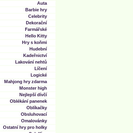
Auta
Barbie hry
Celebrity
Dekorační
Farmářské
Hello Kitty
Hry s koňmi
Hudební
Kadeřnictví
Lakování nehtů
Líčení
Logické
Mahjong hry zdarma
Monster high
Nejlepší dívčí
Oblékání panenek
Oblíkačky
Obsluhovací
Omalovánky
Ostatní hry pro holky