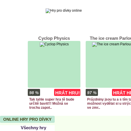
Cyclop Physics
The ice cream Parlo
98 %
HRÁT HRU!
97 %
HRÁT H
Tak tahle super hra tě bude
Prázdniny jsou tu a s tím 
určitě bavit!!! Možná se
možnost vydělat si u strý
trochu zapot..
ve zmr..
ONLINE HRY PRO DÍVKY
Všechny hry