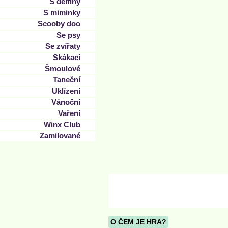
S delfíny
S miminky
Scooby doo
Se psy
Se zvířaty
Skákací
Šmoulové
Taneční
Uklízení
Vánoční
Vaření
Winx Club
Zamilované
O ČEM JE HRA?