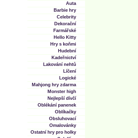
Auta
Barbie hry
Celebrity
Dekorační
Farmářské
Hello Kitty
Hry s koňmi
Hudební
Kadeřnictví
Lakování nehtů
Líčení
Logické
Mahjong hry zdarma
Monster high
Nejlepší dívčí
Oblékání panenek
Oblíkačky
Obsluhovací
Omalovánky
Ostatní hry pro holky