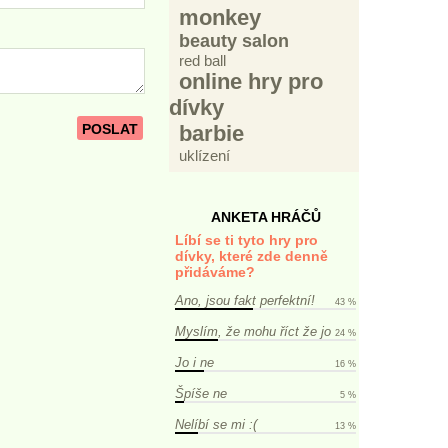
monkey
beauty salon
red ball
online hry pro
dívky
POSLAT
barbie
uklízení
ANKETA HRÁČŮ
Líbí se ti tyto hry pro
dívky, které zde denně
přidáváme?
Ano, jsou fakt perfektní!
43 %
Myslím, že mohu říct že jo
24 %
Jo i ne
16 %
Špíše ne
5 %
Nelíbí se mi :(
13 %