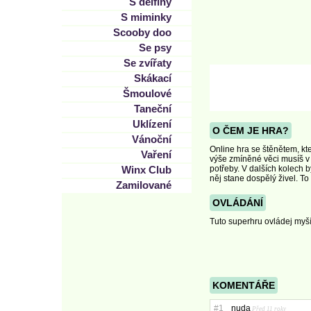
S delfíny
S miminky
Scooby doo
Se psy
Se zvířaty
Skákací
Šmoulové
Taneční
Uklízení
O ČEM JE HRA?
Vánoční
Online hra se štěnětem, kt
Vaření
výše zmíněné věci musíš v 
Winx Club
potřeby. V dalších kolech 
něj stane dospělý živel. T
Zamilované
OVLÁDÁNÍ
Tuto superhru ovládej myší
KOMENTÁŘE
#1
nuda
Před 11 roky