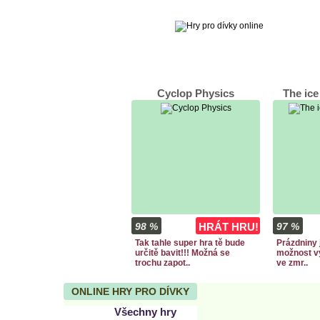
Cyclop Physics
The ice
98 %
HRÁT HRU!
97 %
Tak tahle super hra tě bude
Prázdniny 
určitě bavit!!! Možná se
možnost vy
trochu zapot..
ve zmr..
ONLINE HRY PRO DÍVKY
Všechny hry