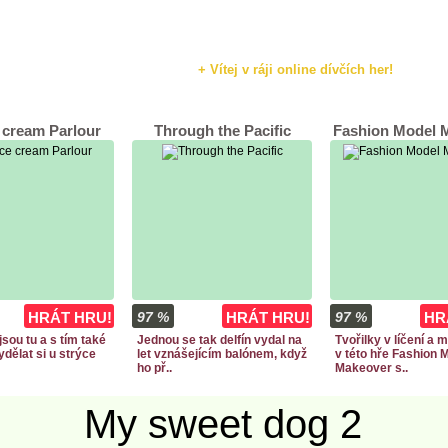
+ Vítej v ráji online dívčích her!
 cream Parlour
Through the Pacific
Fashion Model 
HRÁT HRU!
97 %
HRÁT HRU!
97 %
HR
jsou tu a s tím také
Jednou se tak delfín vydal na
Tvořilky v líčení a 
dělat si u strýce
let vznášejícím balónem, když
v této hře Fashion 
ho př..
Makeover s..
My sweet dog 2