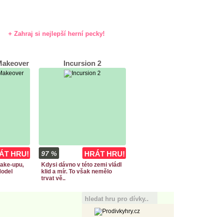
+ Zahraj si nejlepší herní pecky!
Makeover
Incursion 2
ÁT HRU!
97 %
HRÁT HRU!
make-upu,
Kdysi dávno v této zemi vládl
Model
klid a mír. To však nemělo
trvat vě..