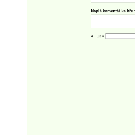
Napiš komentář ke hře :
4 + 13 =