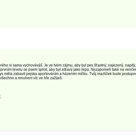
erého si sama vychováváš. Je ve tvém zájmu, aby byl pes šťastný, najezený, napitý
prvním levelu se psem splnit, aby byl zdravý jako řepa. Nezapomeň také na venčen
bys měla zabavit pejska aportováním a házením míčku. Tvůj mazlíček bude postupn
o všechno a mnohem víc ve hře zažiješ.
.