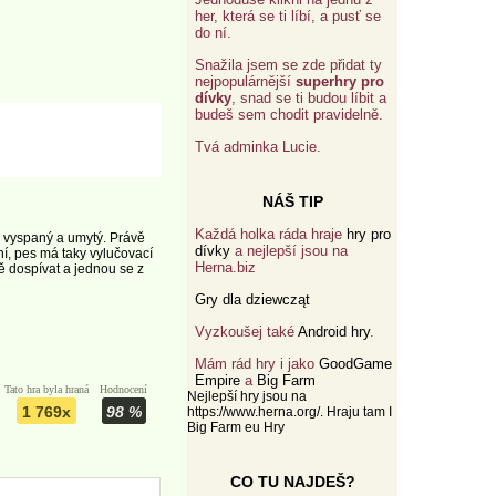
her, která se ti líbí, a pusť se
do ní.
Snažila jsem se zde přidat ty
nejpopulárnější
superhry pro
dívky
, snad se ti budou líbit a
budeš sem chodit pravidelně.
Tvá adminka Lucie.
NÁŠ TIP
Každá holka ráda hraje
hry pro
, vyspaný a umytý. Právě
dívky
a nejlepší jsou na
í, pes má taky vylučovací
Herna.biz
ě dospívat a jednou se z
Gry dla dziewcząt
Vyzkoušej také
Android hry
.
Mám rád hry i jako
GoodGame
Empire
a
Big Farm
Tato hra byla hraná
Hodnocení
Nejlepší hry jsou na
1 769x
98 %
https://www.herna.org/
. Hraju tam I
Big Farm eu
Hry
CO TU NAJDEŠ?