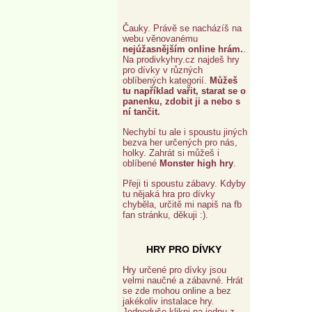
Čauky. Právě se nacházíš na
webu věnovanému
nejúžasnějším online hrám.
.
Na prodivkyhry.cz najdeš hry
pro dívky v různých
oblíbených kategorií.
Můžeš
tu například vařit, starat se o
panenku, zdobit ji a nebo s
ní tančit.
Nechybí tu ale i spoustu jiných
bezva her určených pro nás,
holky. Zahrát si můžeš i
oblíbené
Monster high hry
.
Přeji ti spoustu zábavy. Kdyby
tu nějaká hra pro dívky
chyběla, určitě mi napiš na fb
fan stránku, děkuji :).
HRY PRO DÍVKY
Hry určené pro dívky jsou
velmi naučné a zábavné. Hrát
se zde mohou online a bez
jakékoliv instalace hry.
Jednoduše klikni na jednu z